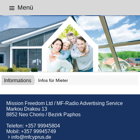
Menü
Informations
Infos für Mieter
Mission Freedom Ltd / MF-Radio Advertising Service
Markou Drakou 13
8852 Neo Chorio / Bezirk Paphos
Telefon:
+357 99945804
Mobil:
+357 99945749
info@mfcyprus.de