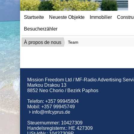
Startseite
Neueste Objekte
Immobilier
Constru
Besucherzähler
À propos de nous
Team
Mission Freedom Ltd / MF-Radio Advertising Serv
Markou Drakou 13
8852 Neo Chorio / Bezirk Paphos
Telefon:
+357 99945804
Mobil:
+357 99945749
info@mfcyprus.de
Steuernummer: 10427309
Handelsregisternr.: HE 427309
USt-IdNr.: 10427309P