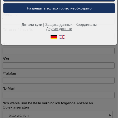
Vorname
Детали куки
|
Защита данных
|
Координаты
Другие данные
*Strasse / HausNr.
*PLZ
*Ort
*Telefon
*E-Mail
*Ich wähle und bestelle verbindlich folgende Anzahl an
Objektinseraten