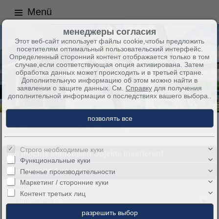
Menü
менеджеры согласия
Этот веб-сайт использует файлы cookie,чтобы предложить
посетителям оптимальный пользовательский интерфейс.
Определенный сторонний контент отображается только в том
случае,если соответствующая опция активирована. Затем
обработка данных может происходить и в третьей стране.
Дополнительную информацию об этом можно найти в
заявлении о защите данных. См.
Справку
для получения
дополнительной информации о последствиях вашего выбора..
+Рекламировать недвижимость
+Рекламировать недвижимость
Строго необходимые куки
Ich möchte Immobilien Objekte inserieren!
Функциональные куки
Persönliche Angaben
Печенье производительности
Маркетинг / сторонние куки
Anrede
Контент третьих лиц
*Name