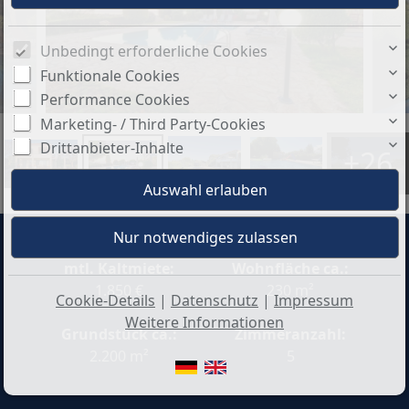
Unbedingt erforderliche Cookies
Funktionale Cookies
Performance Cookies
Marketing- / Third Party-Cookies
Drittanbieter-Inhalte
+26
mtl. Kaltmiete:
Wohnfläche ca.:
1.850 €
230 m²
Cookie-Details
|
Datenschutz
|
Impressum
Weitere Informationen
Grundstück ca.:
Zimmeranzahl:
2.200 m²
5