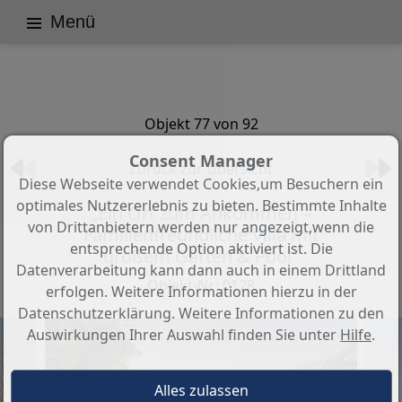
Menü
Objekt 77 von 92
Consent Manager
Zurück zur Übersicht
Diese Webseite verwendet Cookies,um Besuchern ein
optimales Nutzererlebnis zu bieten. Bestimmte Inhalte
„Ein Ort zum Ankommen –
von Drittanbietern werden nur angezeigt,wenn die
Familienfreundliche Villa mit
entsprechende Option aktiviert ist. Die
großem Garten & Pool“
Datenverarbeitung kann dann auch in einem Drittland
Objekt-Nr.: 0128
erfolgen. Weitere Informationen hierzu in der
Datenschutzerklärung. Weitere Informationen zu den
Auswirkungen Ihrer Auswahl finden Sie unter
Hilfe
.