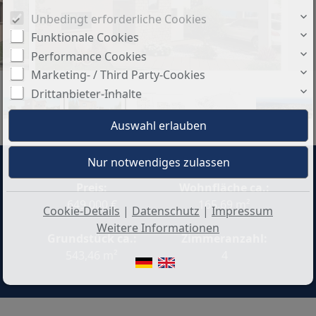
Unbedingt erforderliche Cookies
Funktionale Cookies
Performance Cookies
Marketing- / Third Party-Cookies
Drittanbieter-Inhalte
Preis:
Wohnfläche ca.:
649.000 €
165,69 m²
Cookie-Details
|
Datenschutz
|
Impressum
Weitere Informationen
Grundstück ca.:
Zimmeranzahl:
543,46 m²
4