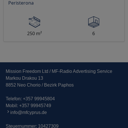
Peristerona
250 m²
6
Mission Freedom Ltd / MF-Radio Advertising Service
Markou Drakou 13
8852 Neo Chorio / Bezirk Paphos
Telefon:
+357 99945804
Mobil:
+357 99945749
info@mfcyprus.de
Steuernummer: 10427309