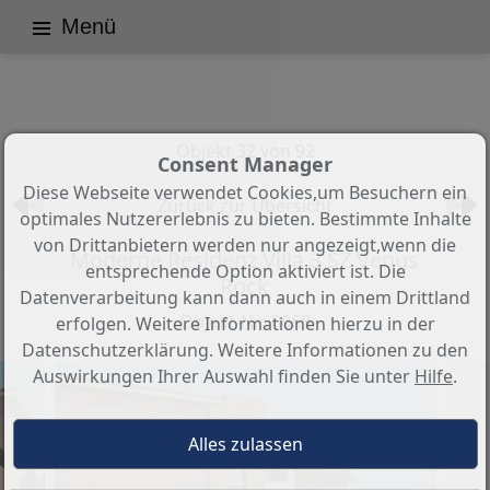
Menü
Objekt 32 von 92
Consent Manager
Diese Webseite verwendet Cookies,um Besuchern ein
Zurück zur Übersicht
optimales Nutzererlebnis zu bieten. Bestimmte Inhalte
von Drittanbietern werden nur angezeigt,wenn die
Moderne Residenz Villa 3 SZ Venus
entsprechende Option aktiviert ist. Die
Rock
Datenverarbeitung kann dann auch in einem Drittland
Objekt-Nr.: 0068
erfolgen. Weitere Informationen hierzu in der
Datenschutzerklärung. Weitere Informationen zu den
Auswirkungen Ihrer Auswahl finden Sie unter
Hilfe
.